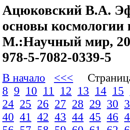
Ацюковский В.А. Э
основы космологии 
М.:Научный мир, 20
978-5-7082-0339-5
В начало
<<<
Страниц
8
9
10
11
12
13
14
15
24
25
26
27
28
29
30
3
40
41
42
43
44
45
46
4
56
57
58
59
60
61
62
6