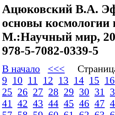
Ацюковский В.А. Э
основы космологии 
М.:Научный мир, 20
978-5-7082-0339-5
В начало
<<<
Страниц
9
10
11
12
13
14
15
16
25
26
27
28
29
30
31
3
41
42
43
44
45
46
47
4
57
58
59
60
61
62
63
6