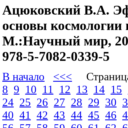
Ацюковский В.А. Э
основы космологии 
М.:Научный мир, 20
978-5-7082-0339-5
В начало
<<<
Страниц
8
9
10
11
12
13
14
15
24
25
26
27
28
29
30
3
40
41
42
43
44
45
46
4
56
57
58
59
60
61
62
6