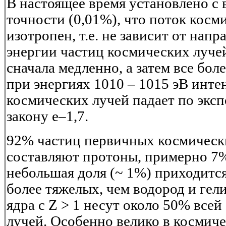
В настоящее время установлено с
точности (0,01%), что поток косм
изотропен, т.е. не зависит от напр
энергии частиц космических луче
сначала медленно, а затем все бол
при энергиях 1010 – 1015 эВ инте
космических лучей падает по экс
закону е–1,7.
92% частиц первичных космически
составляют протоны, примерно 7
небольшая доля (~ 1%) приходится
более тяжелых, чем водород и гели
ядра с Z > 1 несут около 50% все
лучей. Особенно велико в космич