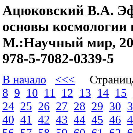
Ацюковский В.А. Э
основы космологии 
М.:Научный мир, 20
978-5-7082-0339-5
В начало
<<<
Страниц
8
9
10
11
12
13
14
15
24
25
26
27
28
29
30
3
40
41
42
43
44
45
46
4
56
57
58
59
60
61
62
6