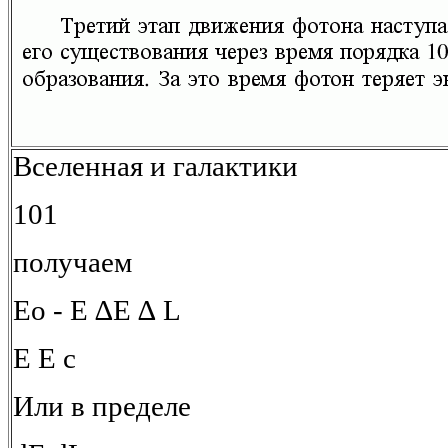
Вселенная и галактики
101
получаем
Еo - Е ∆Е ∆ L
Е Е c
Или в пределе