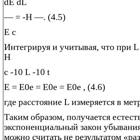
dE dL
— = -H —. (4.5)
E c
Интегрируя и учитывая, что при L 
H
c -10 L -10 t
E = E0e = E0e = E0e , (4.6)
где расстояние L измеряется в метра
Таким образом, получается естес
экспоненциальный закон убывания
можно считать не результатом «ра