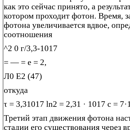
как это сейчас принято, а результа
котором проходит фотон. Время, з
фотона увеличивается вдвое, опре
соотношения
^2 0 г/3,3-1017
= — = e = 2,
Л0 E2 (47)
откуда
τ = 3,31017 ln2 = 2,31 · 1017 c = 7·1
Третий этап движения фотона нас
стадии его существования через в