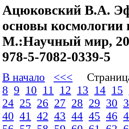
Ацюковский В.А. Э
основы космологии 
М.:Научный мир, 20
978-5-7082-0339-5
В начало
<<<
Страниц
8
9
10
11
12
13
14
15
24
25
26
27
28
29
30
3
40
41
42
43
44
45
46
4
56
57
58
59
60
61
62
6