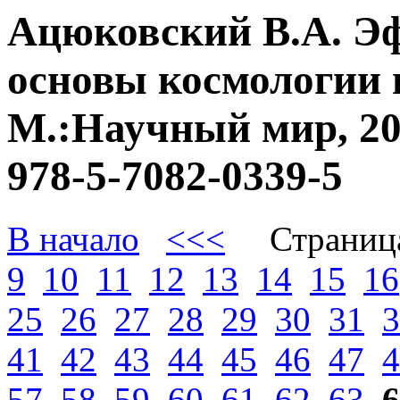
Ацюковский В.А. Э
основы космологии 
М.:Научный мир, 20
978-5-7082-0339-5
В начало
<<<
Страниц
9
10
11
12
13
14
15
16
25
26
27
28
29
30
31
3
41
42
43
44
45
46
47
4
57
58
59
60
61
62
63
6