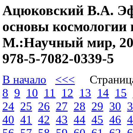
Ацюковский В.А. Э
основы космологии 
М.:Научный мир, 20
978-5-7082-0339-5
В начало
<<<
Страниц
8
9
10
11
12
13
14
15
24
25
26
27
28
29
30
3
40
41
42
43
44
45
46
4
56
57
58
59
60
61
62
6