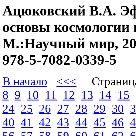
Ацюковский В.А. Э
основы космологии 
М.:Научный мир, 20
978-5-7082-0339-5
В начало
<<<
Страниц
8
9
10
11
12
13
14
15
24
25
26
27
28
29
30
3
40
41
42
43
44
45
46
4
56
57
58
59
60
61
62
6