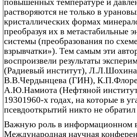
повышенных температуре и давлен
растворяются не только в урановых
кристаллических формах минерало
преобразуя их в метастабильные 
системы (преобразования по схем
взрывчатки»). Тем самым эти авто
воспроизвели результаты эксперим
(Радиевый институт), Л.Л.Шохин
В.В.Чердынцева (ГИН), К.П.Флор
А.Ю.Намиота (Нефтяной институт
19301960-х годах, на которые в у
псевдооткрытий никто не обратил
Важную роль в информационном в
Международная научная конферен