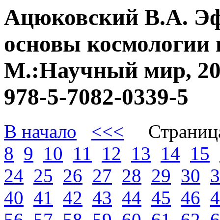
Ацюковский В.А. Э
основы космологии 
М.:Научный мир, 20
978-5-7082-0339-5
В начало
<<<
Страниц
8
9
10
11
12
13
14
15
24
25
26
27
28
29
30
3
40
41
42
43
44
45
46
4
56
57
58
59
60
61
62
6