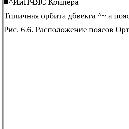
■^ЙйПЧЯС Койпера
Типичная орбита дбвекга ^~ а поясе
Рис. 6.6. Расположение поясов Ор