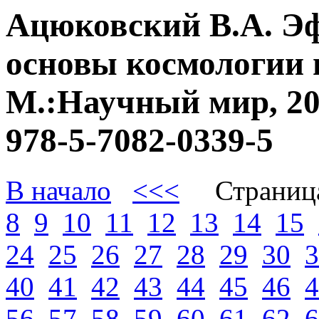
Ацюковский В.А. Э
основы космологии 
М.:Научный мир, 20
978-5-7082-0339-5
В начало
<<<
Страниц
8
9
10
11
12
13
14
15
24
25
26
27
28
29
30
3
40
41
42
43
44
45
46
4
56
57
58
59
60
61
62
6