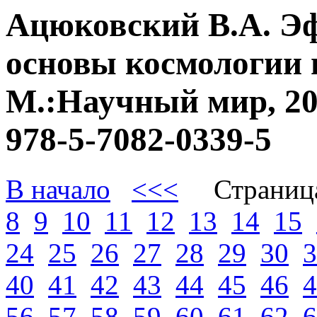
Ацюковский В.А. Э
основы космологии 
М.:Научный мир, 20
978-5-7082-0339-5
В начало
<<<
Страниц
8
9
10
11
12
13
14
15
24
25
26
27
28
29
30
3
40
41
42
43
44
45
46
4
56
57
58
59
60
61
62
6