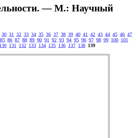
ельности. — М.: Научный
30
31
32
33
34
35
36
37
38
39
40
41
42
43
44
45
46
47
85
86
87
88
89
90
91
92
93
94
95
96
97
98
99
100
101
130
131
132
133
134
135
136
137
138
139