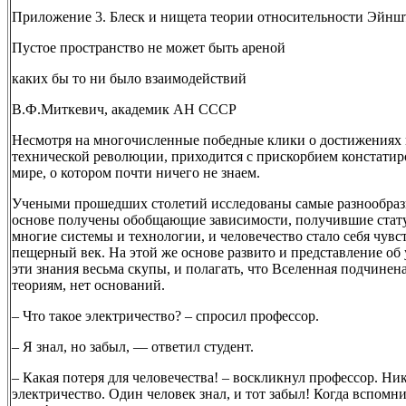
Приложение 3. Блеск и нищета теории относительности Эйнш
Пустое пространство не может быть ареной
каких бы то ни было взаимодействий
В.Ф.Миткевич, академик АН СССР
Несмотря на многочисленные победные клики о достижениях н
технической революции, приходится с прискорбием констатиро
мире, о котором почти ничего не знаем.
Учеными прошедших столетий исследованы самые разнообраз
основе получены обобщающие зависимости, получившие статус
многие системы и технологии, и человечество стало себя чувс
пещерный век. На этой же основе развито и представление о
эти знания весьма скупы, и полагать, что Вселенная подчин
теориям, нет оснований.
– Что такое электричество? – cпросил профессор.
– Я знал, но забыл, — ответил студент.
– Какая потеря для человечества! – воскликнул профессор. Никт
электричество. Один человек знал, и тот забыл! Когда вспомн