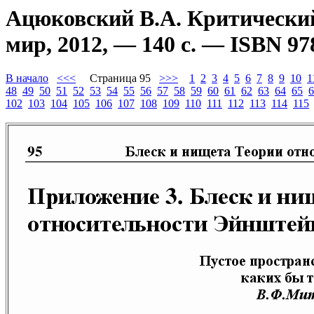
Ацюковский В.А. Критический
мир, 2012, — 140 с. — ISBN 97
В начало
<<<
Страница 95
>>>
1
2
3
4
5
6
7
8
9
10
1
48
49
50
51
52
53
54
55
56
57
58
59
60
61
62
63
64
65
6
102
103
104
105
106
107
108
109
110
111
112
113
114
115