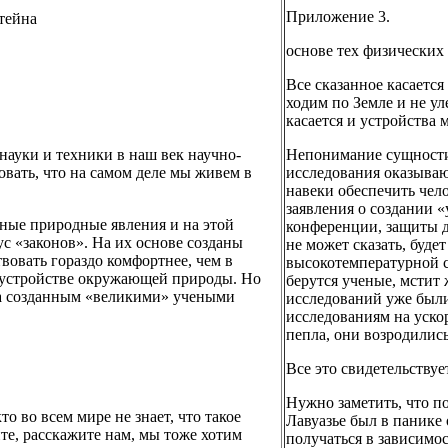
Приложение 3.
тейна
основе тех физических
Все сказанное касается
ходим по Земле и не ул
касается и устройства 
ауки и техники в наш век научно-
Непонимание сущности 
вать, что на самом деле мы живем в
исследования оказыва
навеки обеспечить чел
заявления о создании 
ные природные явления и на этой
конференции, защиты д
 «законов». На их основе созданы
не может сказать, буде
твовать гораздо комфортнее, чем в
высокотемпературной с
б устройстве окружающей природы. Но
берутся ученые, мстит 
ена созданным «великими» учеными
исследований уже был
исследованиям на ускор
пепла, они возродились
Все это свидетельствуе
Нужно заметить, что п
о во всем мире не знает, что такое
Лавуазье был в панике 
ите, расскажите нам, мы тоже хотим
получаться в зависимо