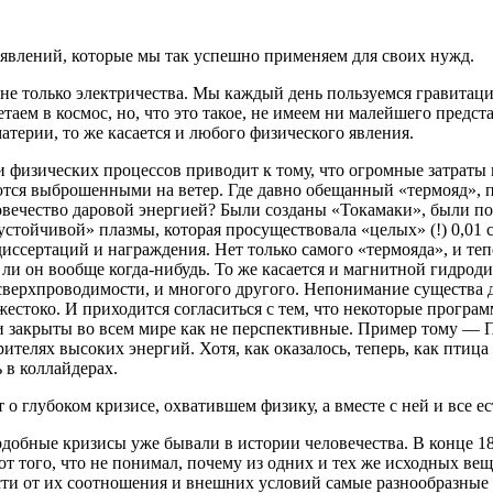
 явлений, которые мы так успешно применяем для своих нужд.
 не только электричества. Мы каждый день пользуемся гравитаци
етаем в космос, но, что это такое, не имеем ни малейшего предст
материи, то же касается и любого физического явления.
физических процессов приводит к тому, что огромные затраты 
ются выброшенными на ветер. Где давно обещанный «термояд»,
овечество даровой энергией? Были созданы «Токамаки», были п
«устойчивой» плазмы, которая просуществовала «целых» (!) 0,01
иссертаций и награждения. Нет только самого «термояда», и теп
т ли он вообще когда-нибудь. То же касается и магнитной гидрод
верхпроводимости, и многого другого. Непонимание существа де
жестоко. И приходится согласиться с тем, что некоторые програ
и закрыты во всем мире как не перспективные. Пример тому —
ителях высоких энергий. Хотя, как оказалось, теперь, как птица
 в коллайдерах.
т о глубоком кризисе, охватившем физику, а вместе с ней и все е
одобные кризисы уже бывали в истории человечества. В конце 18
от того, что не понимал, почему из одних и тех же исходных ве
сти от их соотношения и внешних условий самые разнообразные