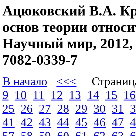
Ацюковский В.А. К
основ теории относи
Научный мир, 2012, 
7082-0339-7
В начало
<<<
Страниц
9
10
11
12
13
14
15
16
25
26
27
28
29
30
31
3
41
42
43
44
45
46
47
4
57
58
59
60
61
62
63
6