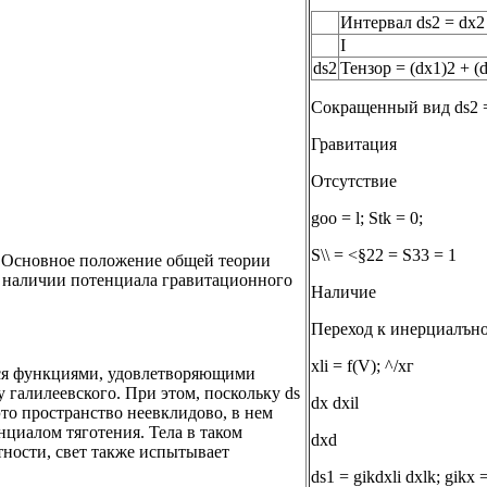
Интервал ds2 = dx2 
I
ds2
Тензор = (dx1)2 + (
Сокращенный вид ds2 
Гравитация
Отсутствие
goo = l; Stk = 0;
S\\ = <§22 = S33 = 1
. Основное положение общей теории
и наличии потенциала гравитационного
Наличие
Переход к инерциалъно
xli = f(V); ^/хг
тся функциями, удовлетворяющими
у галилеевского. При этом, поскольку ds
dx dxil
это пространство неевклидово, в нем
нциалом тяготения. Тела в таком
dxd
тности, свет также испытывает
ds1 = gikdxli dxlk; gikx 