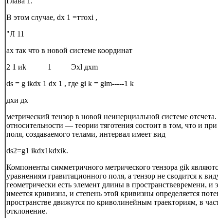
Глава 1.
В этом случае, dx 1 =ттоxi ,
"Л 11
аx так что в новой системе координат
2 1 иk 1 Эxl дxm
ds = g ikdx 1 dx 1 , где gi k = glm-----1 k
дxи дx
метрический тензор в новой неинерциальной системе отсчета
относительности — теории тяготения состоит в том, что и пр
поля, создаваемого телами, интервал имеет вид
ds2=g1 ikdx1kdxik.
Компоненты симметричного метрического тензора gik являю
уравнениям гравитационного поля, а тензор не сводится к вид
геометрически есть элемент длины в пространствевремени, и 
имеется кривизна, и степень этой кривизны определяется поте
пространстве движутся по криволинейным траекториям, в час
отклонение.