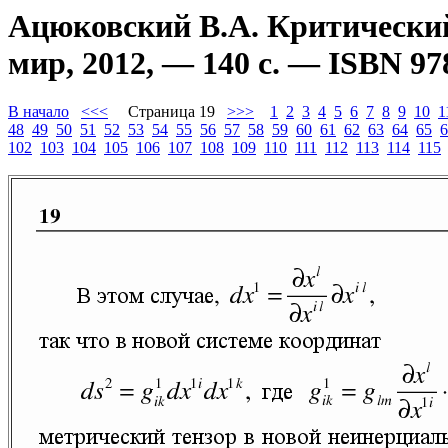
Ацюковский В.А. Критический
мир, 2012, — 140 с. — ISBN 97
В начало
<<<
Страница 19
>>>
1
2
3
4
5
6
7
8
9
10
1
48
49
50
51
52
53
54
55
56
57
58
59
60
61
62
63
64
65
6
102
103
104
105
106
107
108
109
110
111
112
113
114
115