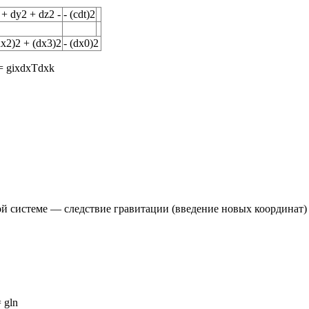
+ dy2 + dz2 -
- (cdt)2
dx2)2 + (dx3)2
- (dx0)2
= gixdxTdxk
й системе — следствие гравитации (введение новых координат)
= gln