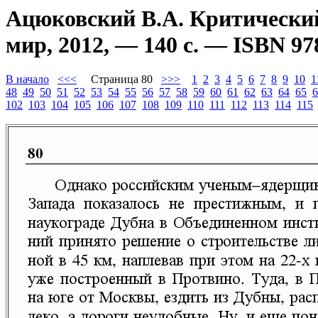
Ацюковский В.А. Критический
мир, 2012, — 140 с. — ISBN 97
В начало
<<<
Страница 80
>>>
1
2
3
4
5
6
7
8
9
10
1
48
49
50
51
52
53
54
55
56
57
58
59
60
61
62
63
64
65
6
102
103
104
105
106
107
108
109
110
111
112
113
114
115