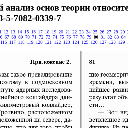
 анализ основ теории относит
8-5-7082-0339-7
1
12
13
14
15
16
17
18
19
20
21
22
23
24
25
26
27
28
29
6
67
68
69
70
71
72
73
74
75
76
77
78
79
80
81
82
83
84
116
117
118
119
120
121
122
123
124
125
126
127
128
129