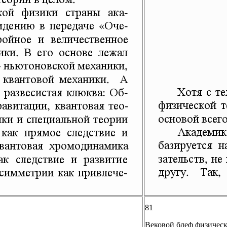
81
Вековой блеф физичес