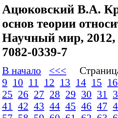
Ацюковский В.А. К
основ теории относи
Научный мир, 2012, 
7082-0339-7
В начало
<<<
Страниц
9
10
11
12
13
14
15
16
25
26
27
28
29
30
31
3
41
42
43
44
45
46
47
4
57
58
59
60
61
62
63
6