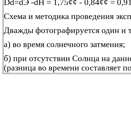
Dd=dЭ -dН = 1,75¢¢ - 0,84¢¢ = 0,91
Схема и методика проведения экс
Дважды фотографируется один и т
а) во время солнечного затмения;
б) при отсутствии Солнца на данн
(разница во времени составляет пол