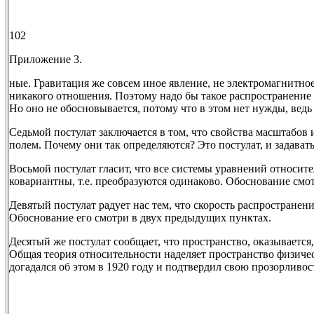
102
Приложение 3.
ные. Гравитация же совсем иное явление, не электромагнитно
никакого отношения. Поэтому надо бы такое распространение п
Но оно не обосновывается, потому что в этом нет нужды, ведь 
Седьмой постулат заключается в том, что свойства масштабов
полем. Почему они так определяются? Это постулат, и задават
Восьмой постулат гласит, что все системы уравнений относи
ковариантны, т.е. преобразуются одинаково. Обоснование смо
Девятый постулат радует нас тем, что скорость распространени
Обоснование его смотри в двух предыдущих пунктах.
Десятый же постулат сообщает, что пространство, оказывается
Общая теория относительности наделяет пространство физич
догадался об этом в 1920 году и подтвердил свою прозорливост