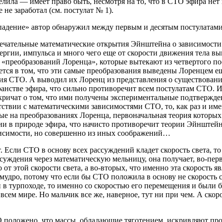
елила — имеет право быть, несмотря на то, что в СТО эфира нет 
 не заработал (см. постулат № 1).
падение» автор обнаружил между первым и десятым постулатами
ечательные математические открытия Эйнштейна о зависимости 
нергии, импульса и много чего еще от скорости движения тела в
 «преобразований Лоренца», которые вытекают из четвертого по
ется в том, что эти самые преобразования выведены Лоренцем ещ
дания СТО. А выводил их Лоренц из представления о существован
анстве эфира, что сильно противоречит всем постулатам СТО. И
кричат о том, что ими получены экспериментальные подтвержден
ствии с математическими зависимостями СТО, то, как раз и име
ые на преобразованиях Лоренца, первоначальная теория которых
ии в природе эфира, что начисто противоречит теории Эйнштейна
висимости, но совершенно из иных соображений…
 Если СТО в основу всех рассуждений кладет скорость света, то
суждения через математическую мельницу, она получает, во-перв
 от этой скорости света, а во-вторых, что именно эта скорость яв
мудро, потому что если бы СТО положила в основу не скорость с
 в турпоходе, то именно со скоростью его перемещения и были 
всем мире. Но мальчик все же, наверное, тут ни при чем. А скор
 положено, что массы, обладающие тяготением, искривляют про