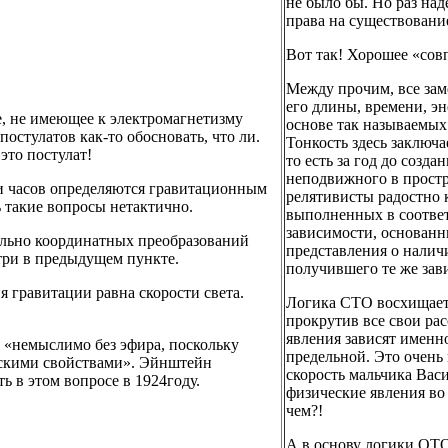
не было бы. Но раз над
права на существование
Вот так! Хорошее «сов
Между прочим, все зам
его длины, времени, э
е, не имеющее к электромагнетизму
основе так называемых
остулатов как-то обосновать, что ли.
Тонкость здесь заключа
это постулат!
то есть за год до соз
неподвижного в простр
 и часов определяются гравитационным
релятивисты радостно 
ь такие вопросы нетактично.
выполненных в соответ
зависимости, основанн
тельно координатных преобразований
представления о налич
три в предыдущем пункте.
получившего те же за
я гравитации равна скорости света.
Логика СТО восхищает.
прокрутив все свои рас
явления зависят именно
, «немыслимо без эфира, поскольку
предельной. Это очень 
ескими свойствами». Эйнштейн
скорость мальчика Васи
ь в этом вопросе в 1924году.
физические явления во 
чем?!
А в основу логики ОТО