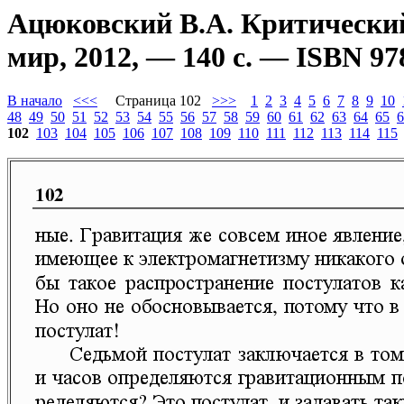
Ацюковский В.А. Критический
мир, 2012, — 140 с. — ISBN 97
В начало
<<<
Страница 102
>>>
1
2
3
4
5
6
7
8
9
10
48
49
50
51
52
53
54
55
56
57
58
59
60
61
62
63
64
65
6
102
103
104
105
106
107
108
109
110
111
112
113
114
115