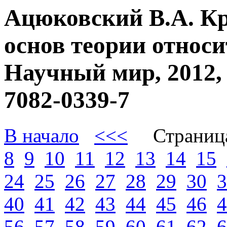
Ацюковский В.А. К
основ теории относи
Научный мир, 2012, 
7082-0339-7
В начало
<<<
Страниц
8
9
10
11
12
13
14
15
24
25
26
27
28
29
30
3
40
41
42
43
44
45
46
4
56
57
58
59
60
61
62
6