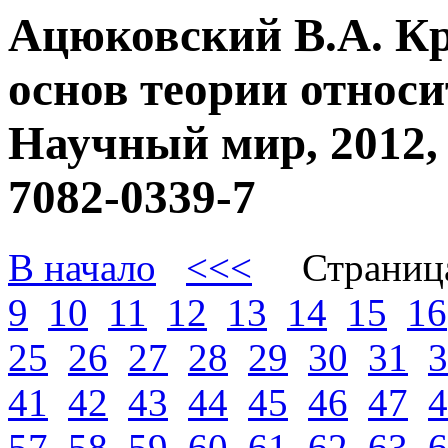
Ацюковский В.А. К
основ теории относи
Научный мир, 2012, 
7082-0339-7
В начало
<<<
Страниц
9
10
11
12
13
14
15
16
25
26
27
28
29
30
31
3
41
42
43
44
45
46
47
4
57
58
59
60
61
62
63
6