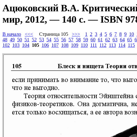
Ацюковский В.А. Критический
мир, 2012, — 140 с. — ISBN 97
В начало
<<<
Страница 105
>>>
1
2
3
4
5
6
7
8
9
10
48
49
50
51
52
53
54
55
56
57
58
59
60
61
62
63
64
65
6
102
103
104
105
106
107
108
109
110
111
112
113
114
115