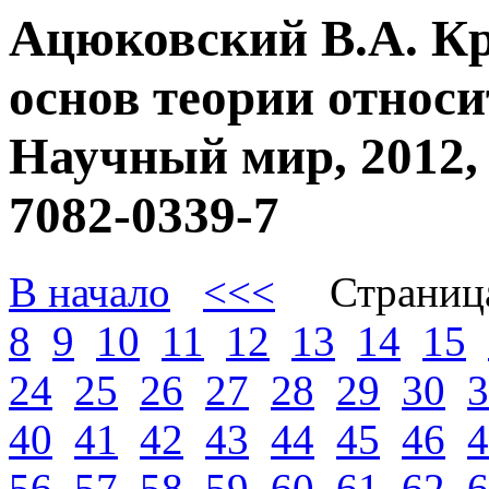
Ацюковский В.А. К
основ теории относи
Научный мир, 2012, 
7082-0339-7
В начало
<<<
Страниц
8
9
10
11
12
13
14
15
24
25
26
27
28
29
30
3
40
41
42
43
44
45
46
4
56
57
58
59
60
61
62
6