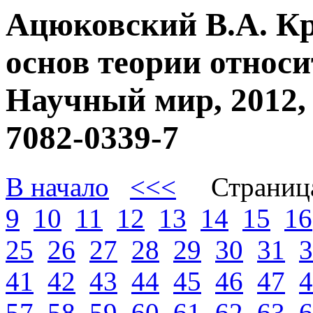
Ацюковский В.А. К
основ теории относи
Научный мир, 2012, 
7082-0339-7
В начало
<<<
Страниц
9
10
11
12
13
14
15
16
25
26
27
28
29
30
31
3
41
42
43
44
45
46
47
4
57
58
59
60
61
62
63
6