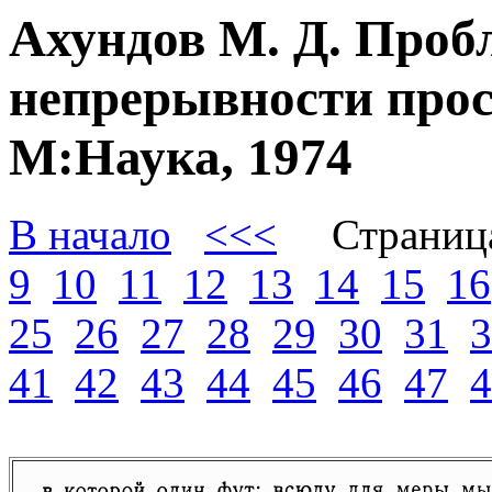
Ахундов М. Д. Проб
непрерывности прос
М:Наука, 1974
В начало
<<<
Страниц
9
10
11
12
13
14
15
16
25
26
27
28
29
30
31
3
41
42
43
44
45
46
47
4