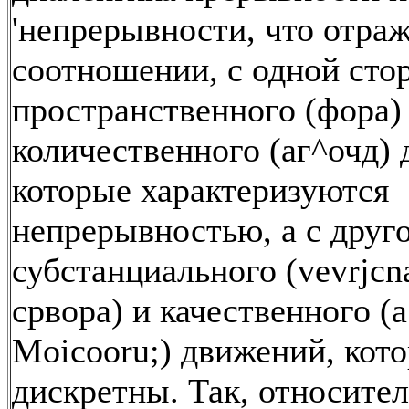
'непрерывности, что отраж
соотношении, с одной сто
пространственного (фора)
количественного (аг^очд)
которые характеризуются
непрерывностью, а с друг
субстанциального (vevrjcn
срвора) и качественного (a
Moicooru;) движений, кот
дискретны. Так, относите