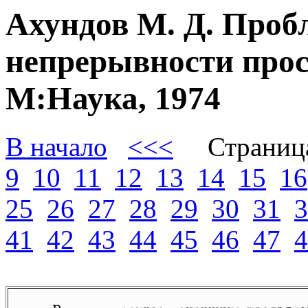
Ахундов М. Д. Проб
непрерывности прос
М:Наука, 1974
В начало
<<<
Страниц
9
10
11
12
13
14
15
16
25
26
27
28
29
30
31
3
41
42
43
44
45
46
47
4