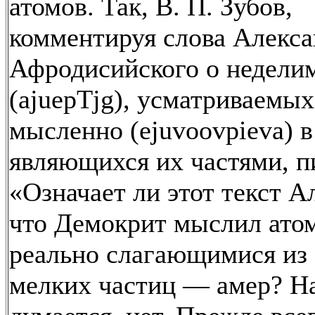
атомов. Так, В. П. Зубов,
комментируя слова Алекса
Афродисийского о недели
(ajuepTjg), усматриваемых
мысленно (ejuvoovpieva) в
являющихся их частями, п
«Означает ли этот текст А
что Демокрит мыслил ато
реально слагающимися из 
мелких частиц — амер? Н