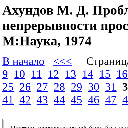
Ахундов М. Д. Проб
непрерывности прос
М:Наука, 1974
В начало
<<<
Страниц
9
10
11
12
13
14
15
16
25
26
27
28
29
30
31
3
41
42
43
44
45
46
47
4