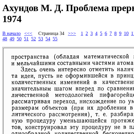
Ахундов М. Д. Проблема прер
1974
В начало
<<<
Страница 34
>>>
1
2
3
4
5
6
7
8
9
10
1
48
49
50
51
52
53
54
55