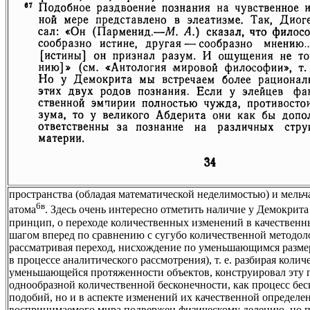
пространства (обладая математической неделимостью) и мел
6в
атома
. Здесь очень интересно отметить наличие у Демокрита
принцип, о переходе количественных изменений в качественн
шагом вперед по сравнению с сугубо количественной методол
рассматривая переход, нисхождение по уменьшающимся размер
в процессе аналитического рассмотрения), т. е. разбирая кол
уменьшающейся протяженности объектов, конструировал эту п
однообразной количественной бесконечности, как процесс б
подобий, но и в аспекте изменений их качественной определен
воспринимаемого мира подвержен физическому делению, но п