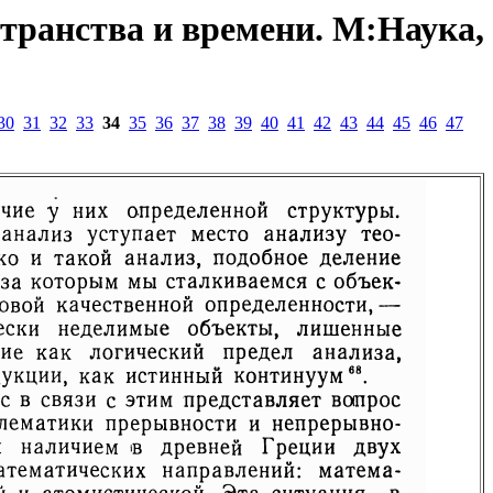
транства и времени. М:Наука,
30
31
32
33
34
35
36
37
38
39
40
41
42
43
44
45
46
47