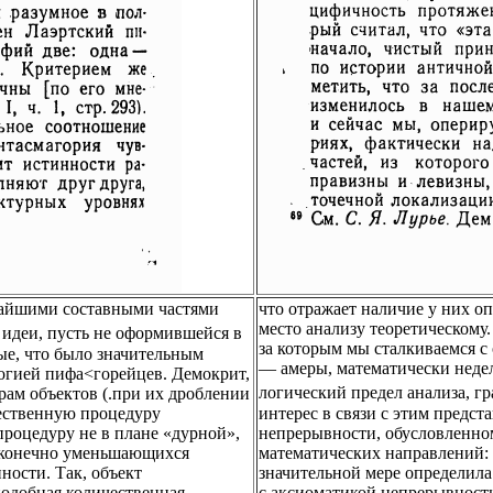
ьчайшими составными частями
что отражает наличие у них о
место анализу теоретическому.
 идеи, пусть не оформившейся в
за которым мы сталкиваемся с
ые, что было значительным
— амеры, математически неде
огией пифа<горейцев. Демокрит,
ам объектов (.при их дроблении
логический предел анализа, г
ичественную процедуру
интерес в связи с этим предс
роцедуру не в плане «дурной»,
непрерывности, обусловленно
есконечно уменьшающихся
математических направлений: 
ности. Так, объект
значительной мере определила
одобная количественная
с аксиоматикой непрерывности