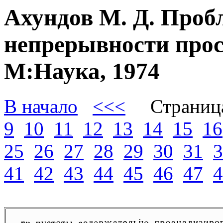
Ахундов М. Д. Проб
непрерывности прос
М:Наука, 1974
В начало
<<<
Страниц
9
10
11
12
13
14
15
16
25
26
27
28
29
30
31
3
41
42
43
44
45
46
47
4