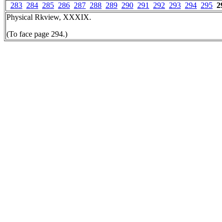
283
284
285
286
287
288
289
290
291
292
293
294
295
2
Physical Rkview, XXXIX.
(To face page 294.)