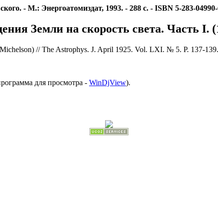
кого. - М.: Энергоатомиздат, 1993. - 288 с. - ISBN 5-283-04990-
ния Земли на скорость света. Часть I. (1
. A.A.Michelson) // The Astrophys. J. April 1925. Vol. LXI. № 5. P. 137
программа для просмотра -
WinDjView
).