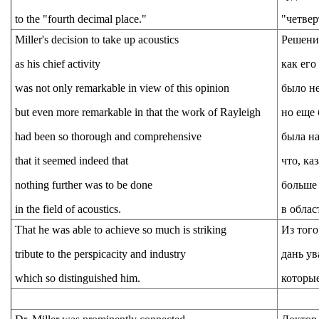
to the "fourth decimal place."
"четвер
Miller's decision to take up acoustics
Решение
as his chief activity
как его
was not only remarkable in view of this opinion
было не
but even more remarkable in that the work of Rayleigh
но еще 
had been so thorough and comprehensive
была н
that it seemed indeed that
что, ка
nothing further was to be done
больше 
in the field of acoustics.
в облас
That he was able to achieve so much is striking
Из того
tribute to the perspicacity and industry
дань ув
which so distinguished him.
которые