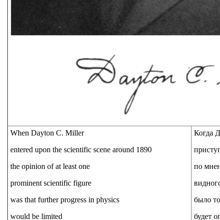
When Dayton C. Miller
Когда 
entered upon the scientific scene around 1890
приступ
the opinion of at least one
по мнен
prominent scientific figure
видного
was that further progress in physics
было то
would be limited
будет о