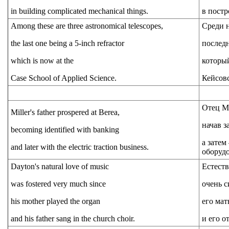
in building complicated mechanical things.
в пост
Among these are three astronomical telescopes,
Среди н
the last one being a 5-inch refractor
послед
which is now at the
который
Case School of Applied Science.
Кейсов
Отец Ми
Miller's father prospered at Berea,
начав з
becoming identified with banking
а затем
and later with the electric traction business.
оборуд
Dayton's natural love of music
Естест
was fostered very much since
очень с
his mother played the organ
его мат
and his father sang in the church choir.
и его о