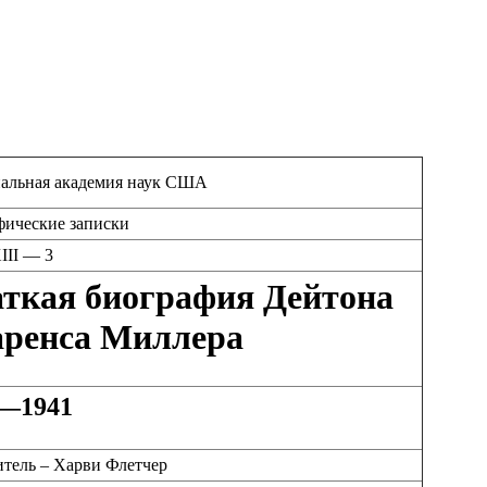
альная академия наук США
фические записки
III — 3
ткая биография Дейтона
ренса Миллера
—1941
итель – Харви Флетчер