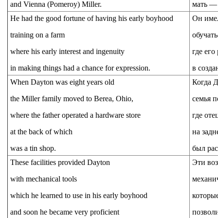
and Vienna (Pomeroy) Miller.
мать —
He had the good fortune of having his early boyhood
Он имел
training on a farm
обучать
where his early interest and ingenuity
где его
in making things had a chance for expression.
в созд
When Dayton was eight years old
Когда Д
the Miller family moved to Berea, Ohio,
семья п
where the father operated a hardware store
где оте
at the back of which
на задн
was a tin shop.
был ра
These facilities provided Dayton
Эти во
with mechanical tools
механи
which he learned to use in his early boyhood
которые
and soon he became very proficient
позволи