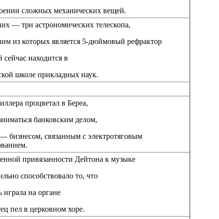
роении сложных механических вещей.
их — три астрономических телескопа,
ним из которых является 5-дюймовый рефрактор
 сейчас находится в
ской школе прикладных наук.
ллера процветал в Береа,
аниматься банковским делом,
 — бизнесом, связанным с электротяговым
ованием.
венной привязанности Дейтона к музыке
ильно способствовало то, что
ь играла на органе
тец пел в церковном хоре.