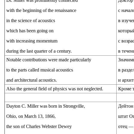
Dr. Miller was prominently connected
Доктор
with the beginning of the renaissance
с начал
in the science of acoustics
в изуче
which has been going on
которы
with increasing momentum
с возр
during the last quarter of a century.
в течен
Notable contributions were made particularly
Значимы
to the parts called musical acoustics
в разде
and architectural acoustics.
и архит
Also the general field of physics was not neglected.
Кроме т
Dayton C. Miller was born in Strongville,
Дейтон 
Ohio, on March 13, 1866,
штат Ог
the son of Charles Webster Dewey
отец —