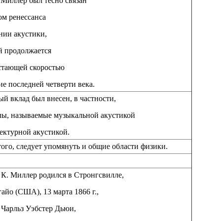
 Миллер был тесно связан
ом ренессанса
нии акустики,
й продолжается
астающей скоростью
ие последней четверти века.
й вклад был внесен, в частности,
лы, называемые музыкальной акустикой
ектурной акустикой.
ого, следует упомянуть и общие области физики.
К. Миллер родился в Стронгсвилле,
айо (США), 13 марта 1866 г.,
 Чарльз Уэбстер Дьюи,