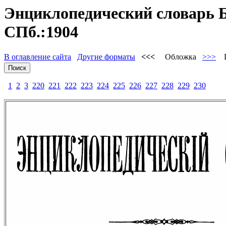
Энциклопедический словарь Б
СПб.:1904
В оглавление сайта
Другие форматы
<<<
Обложка
>>>
П
1
2
3
220
221
222
223
224
225
226
227
228
229
230