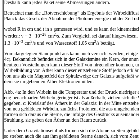
Deshalb kann jedes Paket seine Abmessungen ändern.
Betrachtet man die „Rotverschiebung“ als Ergebnis der Wirbeldiffus
Planck das Gesetz der Abnahme der Photonenenergie mit der Zeit od
wobei R in cm und t in s gemessen wird, und es kann der kinematisch
–28
2
werden: v = 3 ∙ 10
cm
/s. Zum Vergleich sei darauf hingewiesen,
–3
2
2
1,3 ∙ 10
cm
/s und von Wasserstoff 1,05 cm
/s beträgt.
Vom dargelegten Standpunkt aus kann auch versucht werden, einige 
4c). Bekanntlich befindet sich in der Galaxismitte ein Kern, der unu
heutigen Vorstellungen kann dieser Stoff von nirgendher kommen, un
Wirbelbildung von Äther kann dieser entstehende Stoff jedoch erklä
von uns als ein Magnetfeld der Spiralzweige der Galaxis aufgefaßt w
dem sie umgebenden Äther Elektronenhüllen.
Abb. 4a: In den Wirbeln ist die Temperatur und der Druck niedrige
eng benachbarten Wirbeln geringer ist als außerhalb, ziehen sich die
gegeben. c: Kreislauf des Äthers in der Galaxis: In der Mitte entsteh
von neu gebildeten Wirbeln, zunächst Protonen, die aus umgebendem
formen sich daraus die Sterne, die infolge des Gasdrucks auseinander
Strahlung, sie geben den Äther an den Raum zurück.
Unter dem Gravitationseinfluß formen sich die Atome zu Sterngebild
so streben auch die aus ihm gebildeten Sterne danach, sich vom Zent