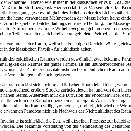
 der Annahme – ebenso wie früher in der klassischen Physik –, daß die
 Maß für die Stoffmenge ist. Hierbei erfährt der Massendefekt bei Ker
 die Bewegungsgeschwindigkeit des Teilchens der des Lichtes nähert (fal
enn die heute verwendeten Meßmethoden der Masse liefern keine eindeu
r zum Beispiel die Teilchenladung), eine neue Deutung: Die Masse geht
Teil der Stoffmenge des an die Wirbelbewegung gebundenen Teilchens 
sich ein Teilchen an den sich bereits herangebildeten Wirbel, an den Sto
e Invariante ist der Raum, weil seine beliebigen Bereiche völlig gleich
r in der klassischen Physik - für euklidisch gelten.
ritik des euklidischen Raumes werden gewöhnlich zwei bekannte Par
hmäßigkeit des Raumes der ganze Himmel als ein ununterbrochenes Ste
, wonach die Zahl der Gravitationslinien bei unendlichem Raum auf u
sche Vorstellungen außer acht gelassen.
s-Paradoxon läßt sich auch im euklidischen Raum leicht lösen, wenn be
ine entsprechend größere Strecke zurückzulegen hat und von dem interst
es nahen Sterns. Außerdem muß die Diffusion der Photonenwirbel dazu 
ichtbereich in den Radiofrequenzbereich übergeht. Was das Seelinger-Pa
tationslinien“ im Raum völlig symmetrisch, und folglich wird die Wirku
e erwähnten Paradoxa nicht als Nachweis der Nichteuklidität des Raum
 Invariante ist schließlich die Zeit, weil dieselben Prozesse zur belieb
 werden. Die bekannte Vorstellung von der Veränderung des Zeitlaufes 