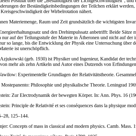
eten Postulat über die „Beständigkeit der Lichtgeschwindigkeit“, und 
derungen der Beständigkeitsbedingungen der Teilchen erklärt werden
 Kreisgeschwindigkeit der Wirbelrotation nähert.
nen Materiemenge, Raum und Zeit grundsätzlich die wichtigsten Invari
nergieerhaltungssatz und den Drehimpulssatz anbetrifft: Beide Sätze
n nur auf der Teilungsstufe der Materie in Ätheronen und nicht auf der i
 nur so lange, bis die Entwicklung der Physik eine Untersuchung über d
Materie ist unerschöpflich.
Azjukowski (geb. 1930) ist Physiker und Ingenieur, Kandidat der tech
von mehr als zehn Artikeln und Autor eines Dutzends von Erfindunge
 Wawilow: Experimentelle Grundlagen der Relativitätstheorie. Gesamm
 Mostepanento: Philosophie und physikalische Theorie. Leningrad 196
nstein: Zur Electrodynamik der bewegten Körper. In: Ann. Phys. 16 (19
stein: Principle de Relativité et ses conséquences dans la physique mode
 5–28, 125–144.
mjer: Concepts of mass in classical and modern physics. Camb. Mass. 