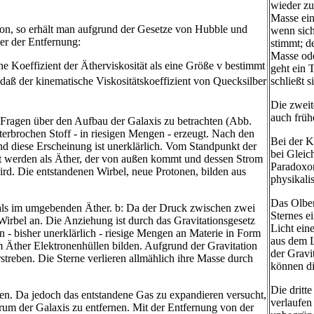
wieder zu
Masse ein
ion, so erhält man aufgrund der Gesetze von Hubble und
wenn sich
er der Entfernung:
stimmt; d
Masse ode
e Koeffizient der Ätherviskosität als eine Größe v bestimmt
geht ein 
schließt 
 daß der kinematische Viskositätskoeffizient von Quecksilber
Die zweit
auch frühe
Fragen über den Aufbau der Galaxis zu betrachten (Abb.
nterbrochen Stoff - in riesigen Mengen - erzeugt. Nach den
Bei der K
d diese Erscheinung ist unerklärlich. Vom Standpunkt der
bei Gleic
rt werden als Äther, der von außen kommt und dessen Strom
Paradoxon
ird. Die entstandenen Wirbel, neue Protonen, bilden aus
physikali
Das Olber
r als im umgebenden Äther. b: Da der Druck zwischen zwei
Sternes e
 Wirbel an. Die Anziehung ist durch das Gravitationsgesetz
Licht ein
en - bisher unerklärlich - riesige Mengen an Materie in Form
aus dem L
 Äther Elektronenhüllen bilden. Aufgrund der Gravitation
der Gravi
streben. Die Sterne verlieren allmählich ihre Masse durch
können di
Die dritte
en. Da jedoch das entstandene Gas zu expandieren versucht,
verlaufen
rum der Galaxis zu entfernen. Mit der Entfernung von der