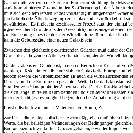
Galaxismitte verlieren die Sterne in Form von Strahlung ihre Mass
stark komprimierten Zustand in den Stoffkernen geht der Äther in 
muß sich der Stern letzten Endes vollständig in umgebenden Äther a
(fortschreitende Ätherbewegung) zur Galaxismitte zurückkehrt. Dadur
gewährleistet. Es findet ein geschlossener Prozeß statt, der, einm
irgendwelchem Grunde aus dem Gesamtrhythmus ausgefallenen Stern
zur Entstehung eines Gebiets der Wirbelbildung führen, das sich bei 
kann die Geburtsstätte einer neuen Galaxis sein.
Zwischen den gleichzeitig existierenden Galaxien muß außer der G
Druck des anliegenden Äthers vorhanden sein, der die Wirbelbildung
Da die Galaxis ein Gebilde ist, in dessen Bereich ein Kreislauf von
werden, daß sich innerhalb einer stabilen Galaxis die Entropie auf
jedoch sowohl die wirbelbildenden als auch die wirbelauflösenden Pr
Durchschnitt die Entropie im gesamten Weltall ebenfalls konstant ist
Strahlen vom Standpunkt der Ätherdynamik. Da die Toroidalwirbel zu
die sich lange im freien Raum befinden und sich selbst überlassen si
über der Lichtgeschwindigkeit liegen, denn bei Annäherung an diese
Physikalische Invarianten - Materiemenge, Raum, Zeit
Zur Feststellung physikalischer Gesetzmäßigkeiten muß über einige I
Werte, die bei beliebigen Veränderungen der Bedingungen gleichbleib
Energie ziemlich willkürlich Größen gehalten, etwa der Impuls wech