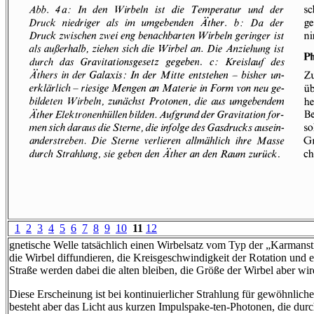
1
2
3
4
5
6
7
8
9
10
11
12
gnetische Welle tatsächlich einen Wirbelsatz vom Typ der „Karmans
die Wirbel diffundieren, die Kreisgeschwindigkeit der Rotation und 
Straße werden dabei die alten bleiben, die Größe der Wirbel aber wi
Diese Erscheinung ist bei kontinuierlicher Strahlung für gewöhnlic
besteht aber das Licht aus kurzen Impulspake-ten-Photonen, die dur