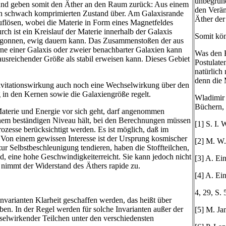
unbegründ
e und geben somit den Äther an den Raum zurück: Aus einem
den Verän
den schwach komprimierten Zustand über. Am Galaxisrande
Äther der
uflösen, wobei die Materie in Form eines Magnetfeldes
ch ist ein Kreislauf der Materie innerhalb der Galaxis
Somit kön
al begonnen, ewig dauern kann. Das Zusammenstoßen der aus
e einer Galaxis oder zweier benachbarter Galaxien kann
Was den E
ausreichender Größe als stabil erweisen kann. Dieses Gebiet
Postulate
natürlich
denn die 
ravitationswirkung auch noch eine Wechselwirkung über den
 in den Kernen sowie die Galaxiengröße regelt.
Wladimir 
Büchern, 
 Materie und Energie vor sich geht, darf angenommen
 einem beständigen Niveau hält, bei den Berechnungen müssen
[1] S. I.
ozesse berücksichtigt werden. Es ist möglich, daß im
. Von einem gewissen Interesse ist der Ursprung kosmischer
[2] M. W.
r Selbstbeschleunigung tendieren, haben die Stoffteilchen,
nd, eine hohe Geschwindigkeiterreicht. Sie kann jedoch nicht
[3] A. Ei
 nimmt der Widerstand des Äthers rapide zu.
[4] A. Ein
4, 29, S.
nvarianten Klarheit geschaffen werden, das heißt über
en. In der Regel werden für solche Invarianten außer der
[5] M. Ja
selwirkender Teilchen unter den verschiedensten