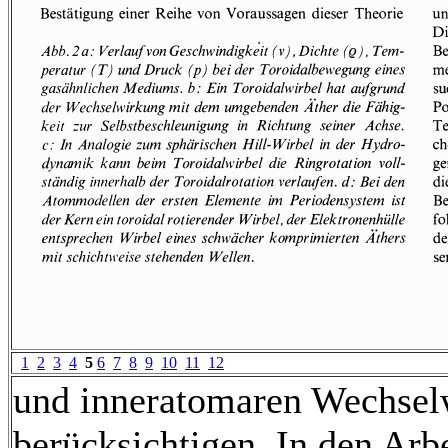
1
2
3
4
5
6
7
8
9
10
11
12
und inneratomaren Wechsel
berücksichtigen. In den Arb