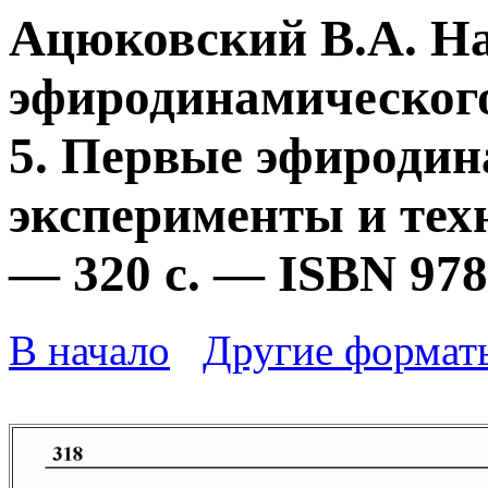
Ацюковский В.А. Н
эфиродинамического
5. Первые эфироди
эксперименты и техн
— 320 с. — ISBN 978
В начало
Другие формат