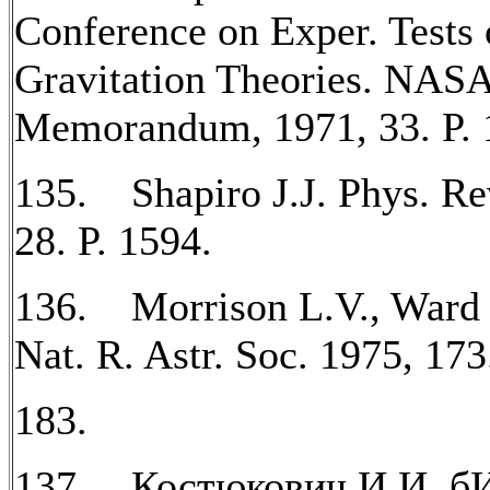
Conference on Exper. Tests 
Gravitation Theories. NASA
Memorandum, 1971, 33. P. 
135. Shapiro J.J. Phys. Rev
28. P. 1594.
136. Morrison L.V., Ward
Nat. R. Astr. Soc. 1975, 173.
183.
137. Костюкович И.И. б