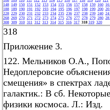
108
109
110
111
112
113
114
115
116
117
118
119
120
121
148
149
150
151
152
153
154
155
156
157
158
159
160
16
188
189
190
191
192
193
194
195
196
197
198
199
200
20
228
229
230
231
232
233
234
235
236
237
238
239
240
24
268
269
270
271
272
273
274
275
276
277
278
279
280
28
308
309
310
311
312
313
314
315
316
317
318
319
320
318
Приложение 3.
122. Мельников О.А., Поп
Недоплеровсие объяснения
смещения» в спектрах лад
галактик.: В сб. Некоторы
физики космоса. Л.: Изд.