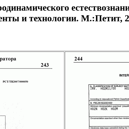
одинамического естествознани
ты и технологии. М.:Петит, 20