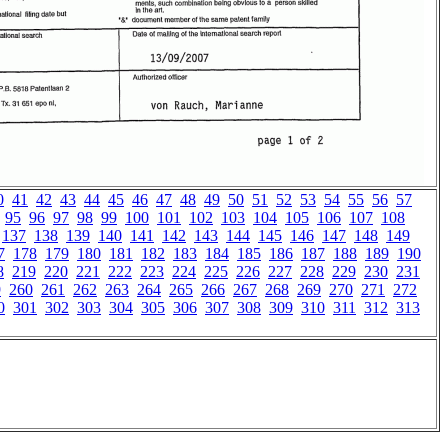
0
41
42
43
44
45
46
47
48
49
50
51
52
53
54
55
56
57
95
96
97
98
99
100
101
102
103
104
105
106
107
108
137
138
139
140
141
142
143
144
145
146
147
148
149
7
178
179
180
181
182
183
184
185
186
187
188
189
190
8
219
220
221
222
223
224
225
226
227
228
229
230
231
9
260
261
262
263
264
265
266
267
268
269
270
271
272
0
301
302
303
304
305
306
307
308
309
310
311
312
313