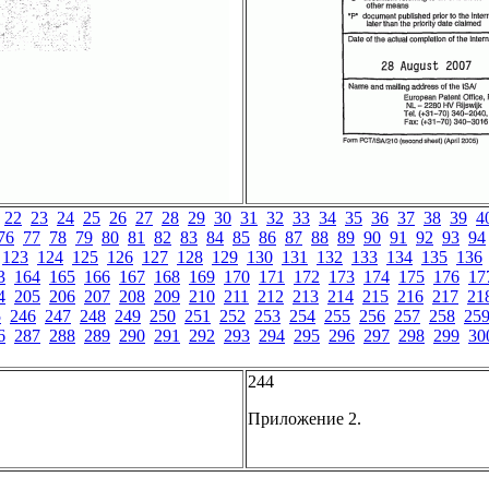
22
23
24
25
26
27
28
29
30
31
32
33
34
35
36
37
38
39
4
76
77
78
79
80
81
82
83
84
85
86
87
88
89
90
91
92
93
94
123
124
125
126
127
128
129
130
131
132
133
134
135
136
3
164
165
166
167
168
169
170
171
172
173
174
175
176
17
4
205
206
207
208
209
210
211
212
213
214
215
216
217
21
5
246
247
248
249
250
251
252
253
254
255
256
257
258
25
6
287
288
289
290
291
292
293
294
295
296
297
298
299
30
244
Приложение 2.