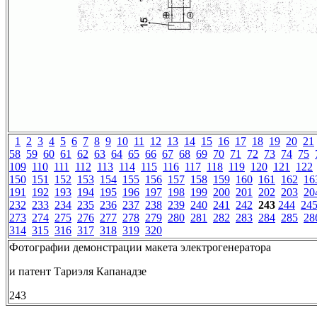
1
2
3
4
5
6
7
8
9
10
11
12
13
14
15
16
17
18
19
20
21
58
59
60
61
62
63
64
65
66
67
68
69
70
71
72
73
74
75
109
110
111
112
113
114
115
116
117
118
119
120
121
122
150
151
152
153
154
155
156
157
158
159
160
161
162
16
191
192
193
194
195
196
197
198
199
200
201
202
203
20
232
233
234
235
236
237
238
239
240
241
242
243
244
24
273
274
275
276
277
278
279
280
281
282
283
284
285
28
314
315
316
317
318
319
320
Фотографии демонстрации макета электрогенератора
и патент Тариэля Капанадзе
243