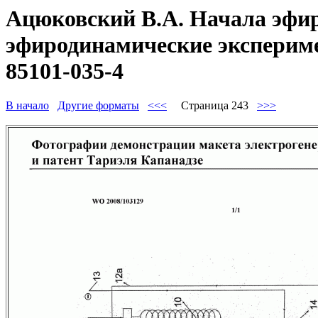
Ацюковский В.А. Начала эфир
эфиродинамические эксперимен
85101-035-4
В начало
Другие форматы
<<<
Страница 243
>>>