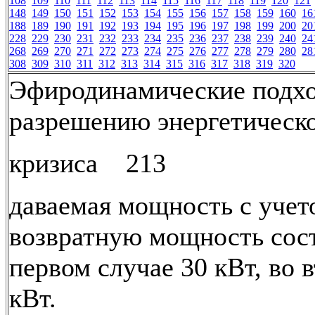
108
109
110
111
112
113
114
115
116
117
118
119
120
121
148
149
150
151
152
153
154
155
156
157
158
159
160
16
188
189
190
191
192
193
194
195
196
197
198
199
200
20
228
229
230
231
232
233
234
235
236
237
238
239
240
24
268
269
270
271
272
273
274
275
276
277
278
279
280
28
308
309
310
311
312
313
314
315
316
317
318
319
320
Эфиродинамические подх
разрешению энергетическ
кризиса 213
даваемая мощность с учет
возвратную мощность сост
первом случае 30 кВт, во в
кВт.