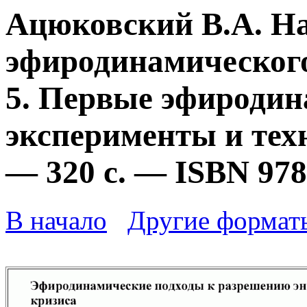
Ацюковский В.А. Н
эфиродинамического
5. Первые эфироди
эксперименты и техн
— 320 с. — ISBN 978
В начало
Другие формат