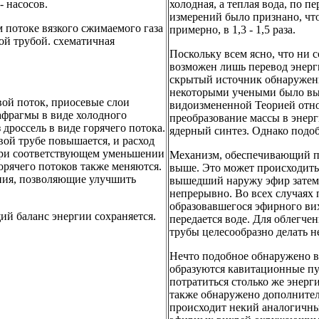
 насосов.
холодная, а теплая вода, по 
измерений было признано, что
 потоке вязкого сжимаемого газа
примерно, в 1,3 - 1,5 раза.
ой трубой. схематичная
Поскольку всем ясно, что ни 
возможен лишь перевод энерги
скрытый источник обнаруженн
некоторыми учеными было выс
вой поток, приосевые слои
видоизмененной Теорией отно
иафрагмы в виде холодного
преобразование массы в энерг
дроссель в виде горячего потока.
ядерный синтез. Однако подо
ой трубе повышается, и расход
 при соответствующем уменьшении
Механизм, обеспечивающий п
орячего потоков также меняются.
выше. Это может происходить
ния, позволяющие улучшить
вышедший наружу эфир затем в
непрерывно. Во всех случаях
образовавшегося эфирного вих
ий баланс энергии сохраняется.
передается воде. Для облегче
трубы целесообразно делать н
Нечто подобное обнаружено в
образуются кавитационные пу
потратиться столько же энерг
также обнаружено дополнител
происходит некий аналогичный