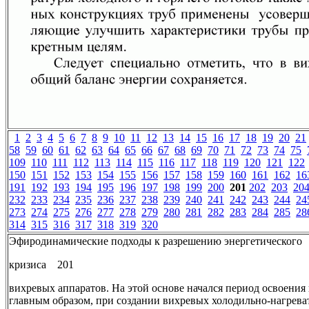
1
2
3
4
5
6
7
8
9
10
11
12
13
14
15
16
17
18
19
20
21
58
59
60
61
62
63
64
65
66
67
68
69
70
71
72
73
74
75
109
110
111
112
113
114
115
116
117
118
119
120
121
122
150
151
152
153
154
155
156
157
158
159
160
161
162
16
191
192
193
194
195
196
197
198
199
200
201
202
203
20
232
233
234
235
236
237
238
239
240
241
242
243
244
24
273
274
275
276
277
278
279
280
281
282
283
284
285
28
314
315
316
317
318
319
320
Эфиродинамические подходы к разрешению энергетического
кризиса 201
вихревых аппаратов. На этой основе начался период освоения 
главным образом, при создании вихревых холодильно-нагрева