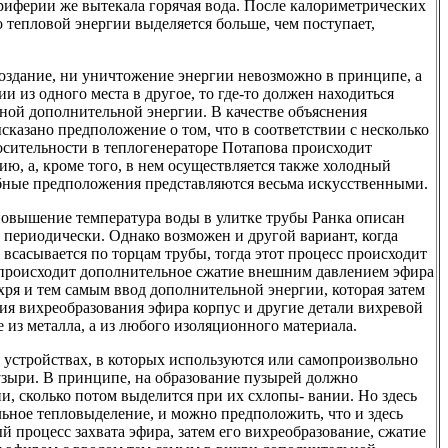
периферии же вытекала горячая вода. После калориметрических
 тепловой энергии выделяется больше, чем поступает,
создание, ни уничтожение энергии невозможно в принципе, а
и из одного места в другое, то где-то должен находиться
ой дополнительной энергии. В качестве объяснения
казано предположение о том, что в соответствии с несколько
сительности в теплогенераторе Потапова происходит
ию, а, кроме того, в нем осуществляется также холодный
бные предположения представляются весьма искусственными.
овышение температура воды в улитке трубы Ранка описан
 периодически. Однако возможен и другой вариант, когда
сасывается по торцам трубы, тогда этот процесс происходит
 происходит дополнительное сжатие внешним давлением эфира
ря и тем самым ввод дополнительной энергии, которая затем
ния вихреобразования эфира корпус и другие детали вихревой
е из металла, а из любого изоляционного материала.
 устройствах, в которых используются или самопроизвольно
зыри. В принципе, на образование пузырей должно
ии, сколько потом выделится при их схлопы- вании. Но здесь
ьное тепловыделение, и можно предположить, что и здесь
 процесс захвата эфира, затем его вихреобразование, сжатие