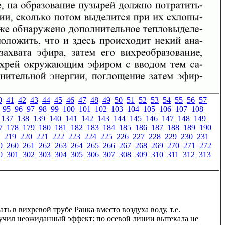
0
41
42
43
44
45
46
47
48
49
50
51
52
53
54
55
56
57
95
96
97
98
99
100
101
102
103
104
105
106
107
108
137
138
139
140
141
142
143
144
145
146
147
148
149
7
178
179
180
181
182
183
184
185
186
187
188
189
190
219
220
221
222
223
224
225
226
227
228
229
230
231
9
260
261
262
263
264
265
266
267
268
269
270
271
272
0
301
302
303
304
305
306
307
308
309
310
311
312
313
ь в вихревой трубе Ранка вместо воздуха воду, т.е.
чил неожиданный эффект: по осевой линии вытекала не