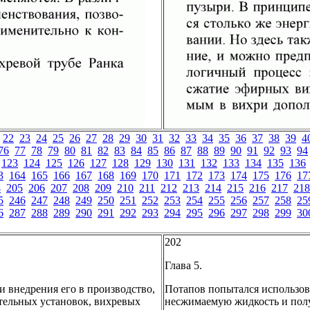
22
23
24
25
26
27
28
29
30
31
32
33
34
35
36
37
38
39
4
76
77
78
79
80
81
82
83
84
85
86
87
88
89
90
91
92
93
94
123
124
125
126
127
128
129
130
131
132
133
134
135
136
3
164
165
166
167
168
169
170
171
172
173
174
175
176
17
4
205
206
207
208
209
210
211
212
213
214
215
216
217
218
5
246
247
248
249
250
251
252
253
254
255
256
257
258
25
6
287
288
289
290
291
292
293
294
295
296
297
298
299
30
202
Глава 5.
и внедрения его в производство,
Потапов попытался использоват
тельных установок, вихревых
несжимаемую жидкость и полу