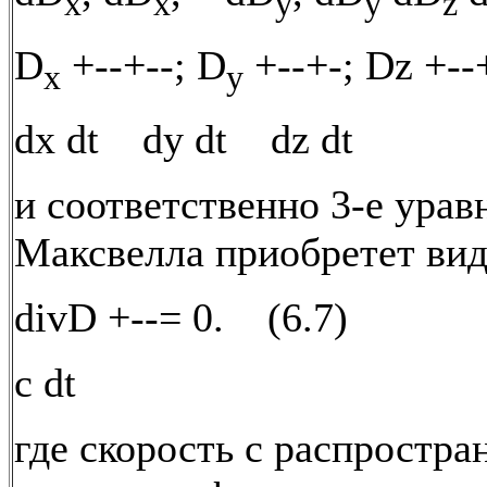
x
x
y
y
z
D
+--+--; D
+--+-; Dz +--+
x
y
dx dt dy dt dz dt
и соответственно 3-е урав
Максвелла приобретет вид
divD +--= 0. (6.7)
c dt
где скорость с распростра