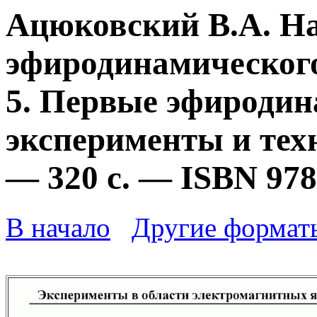
Ацюковский В.А. Н
эфиродинамического
5. Первые эфироди
эксперименты и техн
— 320 с. — ISBN 978
В начало
Другие формат