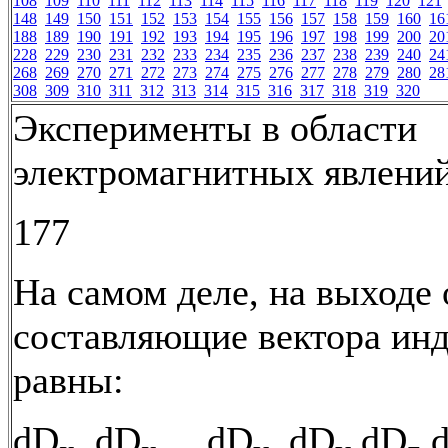
108
109
110
111
112
113
114
115
116
117
118
119
120
121
148
149
150
151
152
153
154
155
156
157
158
159
160
16
188
189
190
191
192
193
194
195
196
197
198
199
200
20
228
229
230
231
232
233
234
235
236
237
238
239
240
24
268
269
270
271
272
273
274
275
276
277
278
279
280
28
308
309
310
311
312
313
314
315
316
317
318
319
320
Эксперименты в области
электромагнитных явлени
177
На самом деле, на выходе
составляющие вектора инд
равны:
dD
, dD
, dD
, dD
dD