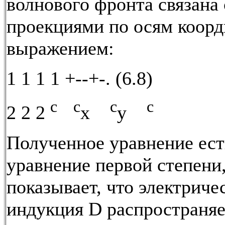
волнового фронта связана 
проекциями по осям коорд
выражением:
1 1 1 1 +--+-. (6.8)
с с
с
с
2 2 2
х
у
Полученное уравнение ест
уравнение первой степени,
показывает, что электриче
индукция D распространяе