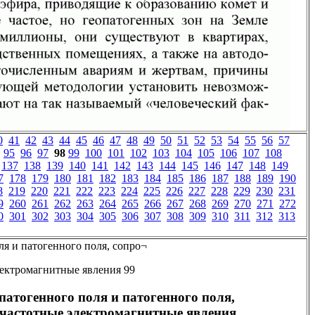
0
41
42
43
44
45
46
47
48
49
50
51
52
53
54
55
56
57
95
96
97
98
99
100
101
102
103
104
105
106
107
108
137
138
139
140
141
142
143
144
145
146
147
148
149
7
178
179
180
181
182
183
184
185
186
187
188
189
190
8
219
220
221
222
223
224
225
226
227
228
229
230
231
9
260
261
262
263
264
265
266
267
268
269
270
271
272
0
301
302
303
304
305
306
307
308
309
310
311
312
313
я и патогенного поля, сопро¬
ектромагнитные явления 99
патогенного поля и патогенного поля,
частотные электромагнитные явления