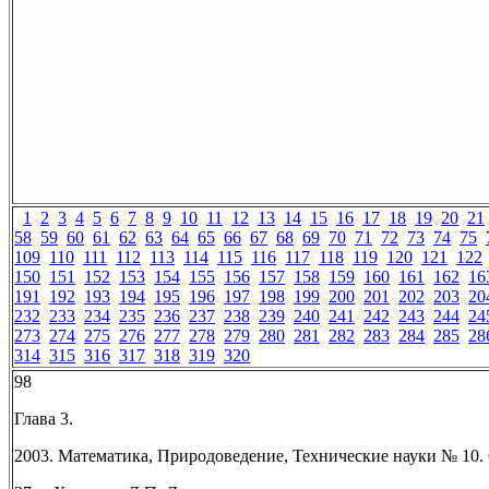
1
2
3
4
5
6
7
8
9
10
11
12
13
14
15
16
17
18
19
20
21
58
59
60
61
62
63
64
65
66
67
68
69
70
71
72
73
74
75
109
110
111
112
113
114
115
116
117
118
119
120
121
122
150
151
152
153
154
155
156
157
158
159
160
161
162
16
191
192
193
194
195
196
197
198
199
200
201
202
203
20
232
233
234
235
236
237
238
239
240
241
242
243
244
24
273
274
275
276
277
278
279
280
281
282
283
284
285
28
314
315
316
317
318
319
320
98
Глава 3.
2003. Математика, Природоведение, Технические науки № 10. 