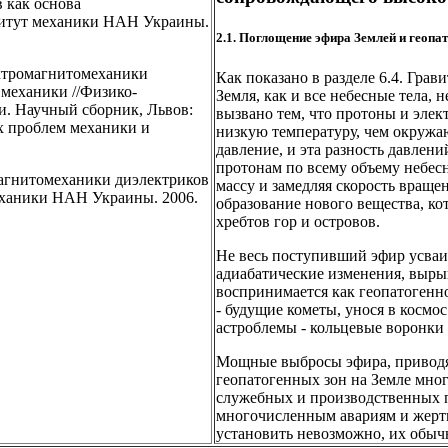
 как основа
титут механики НАН Украины.
2.1. Поглощение эфира Землей и геопа
ктромагнитомеханики
Как показано в разделе 6.4. Гра
 механики //Физико-
Земля, как и все небесные тела,
. Научный сборник, Львов:
вызвано тем, что протоны и элек
х проблем механики и
низкую температуру, чем окружаю
давление, и эта разность давлен
протонам по всему объему небесн
агнитомеханики диэлектриков
массу и замедляя скорость враще
механики НАН Украины. 2006.
образование нового вещества, ко
хребтов гор и островов.
Не весь поступивший эфир усваив
адиабатические изменения, вырыв
воспринимается как геопатогенно
- будущие кометы, унося в космо
астроблемы - кольцевые воронки 
Мощные выбросы эфира, приводящ
геопатогенных зон на Земле мног
служебных и производственных п
многочисленным авариям и жерт
установить невозможно, их обыч