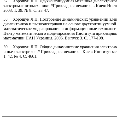
37. Хорошун Л.П. Двухконтинуумная механика диэлектриков
электромагнитомеханики //Прикладная механика.- Киев: Инс
2003. Т. 39, № 8. С. 28-47.
38. Хорошун Л.П. Построение динамических уравнений эле
диэлектриков и пьезоэлектриков на основе двухконтинуумной
математическое моделирование и информационные технологии
Центр математического моделирования Института прикладны
математики НАН Украины, 2006. Выпуск 3. С. 177-198.
39. Хорошун Л.П. Общие динамические уравнения электром
и пьезоэлектриков // Прикладная механика. Киев: Институт 
Т. 42, № 4. С. 4661.