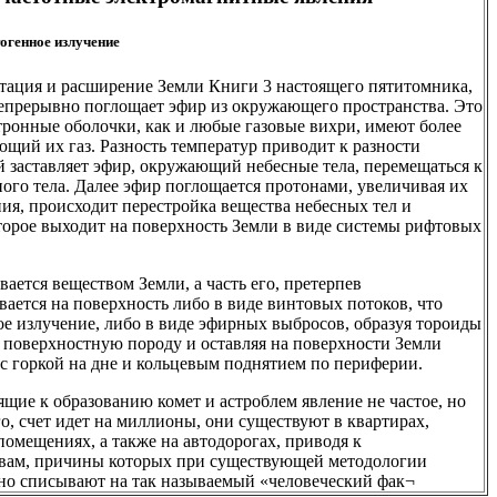
тогенное излучение
витация и расширение Земли Книги 3 настоящего пятитомника,
 непрерывно поглощает эфир из окружающего пространства. Это
тронные оболочки, как и любые газовые вихри, имеют более
щий их газ. Разность температур приводит к разности
ий заставляет эфир, окружающий небесные тела, перемещаться к
ого тела. Далее эфир поглощается протонами, увеличивая их
ния, происходит перестройка вещества небесных тел и
торое выходит на поверхность Земли в виде системы рифтовых
ается веществом Земли, а часть его, претерпев
ается на поверхность либо в виде винтовых потоков, что
е излучение, либо в виде эфирных выбросов, образуя тороиды
с поверхностную породу и оставляя на поверхности Земли
с горкой на дне и кольцевым поднятием по периферии.
ие к образованию комет и астроблем явление не частое, но
о, счет идет на миллионы, они существуют в квартирах,
омещениях, а также на автодорогах, приводя к
вам, причины которых при существующей методологии
но списывают на так называемый «человеческий фак¬