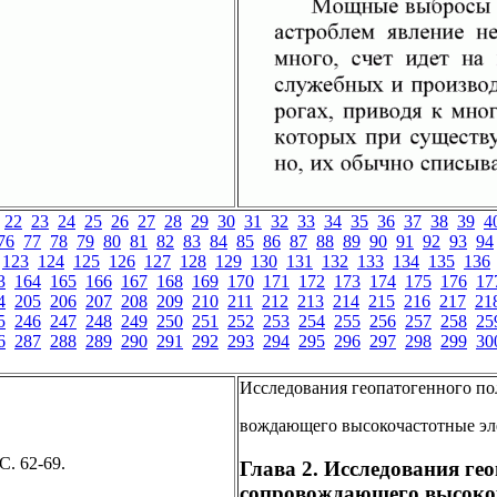
22
23
24
25
26
27
28
29
30
31
32
33
34
35
36
37
38
39
4
76
77
78
79
80
81
82
83
84
85
86
87
88
89
90
91
92
93
94
123
124
125
126
127
128
129
130
131
132
133
134
135
136
3
164
165
166
167
168
169
170
171
172
173
174
175
176
17
4
205
206
207
208
209
210
211
212
213
214
215
216
217
21
5
246
247
248
249
250
251
252
253
254
255
256
257
258
25
6
287
288
289
290
291
292
293
294
295
296
297
298
299
30
Исследования геопатогенного пол
вождающего высокочастотные эл
С. 62-69.
Глава 2. Исследования гео
сопровождающего высоко