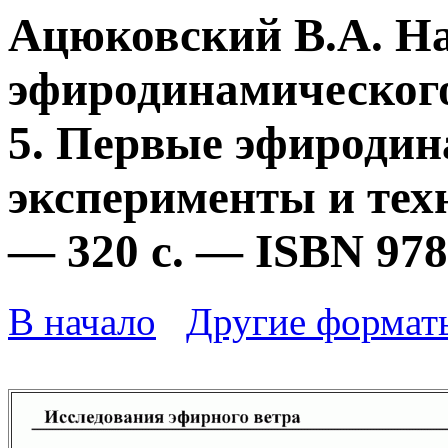
Ацюковский В.А. Н
эфиродинамического
5. Первые эфироди
эксперименты и техн
— 320 с. — ISBN 978
В начало
Другие формат