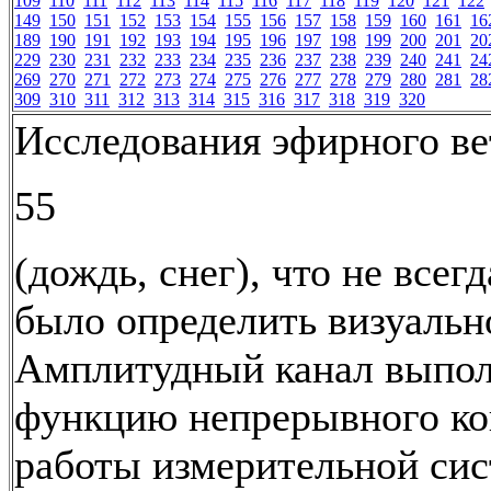
109
110
111
112
113
114
115
116
117
118
119
120
121
122
149
150
151
152
153
154
155
156
157
158
159
160
161
16
189
190
191
192
193
194
195
196
197
198
199
200
201
20
229
230
231
232
233
234
235
236
237
238
239
240
241
24
269
270
271
272
273
274
275
276
277
278
279
280
281
28
309
310
311
312
313
314
315
316
317
318
319
320
Исследования эфирного ве
55
(дождь, снег), что не всег
было определить визуальн
Амплитудный канал выпол
функцию непрерывного ко
работы измерительной си