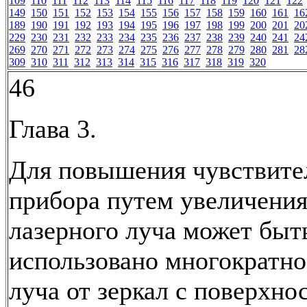
109
110
111
112
113
114
115
116
117
118
119
120
121
122
149
150
151
152
153
154
155
156
157
158
159
160
161
16
189
190
191
192
193
194
195
196
197
198
199
200
201
20
229
230
231
232
233
234
235
236
237
238
239
240
241
24
269
270
271
272
273
274
275
276
277
278
279
280
281
28
309
310
311
312
313
314
315
316
317
318
319
320
46
Глава 3.
Для повышения чувствите
прибора путем увеличени
лазерного луча может быт
использовано многократно
луча от зеркал с поверхн