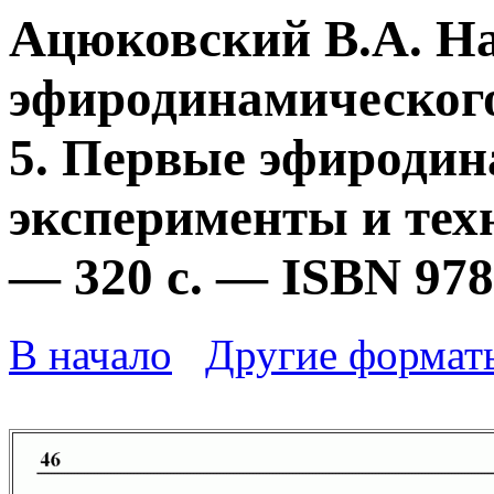
Ацюковский В.А. Н
эфиродинамического
5. Первые эфироди
эксперименты и техн
— 320 с. — ISBN 978
В начало
Другие формат