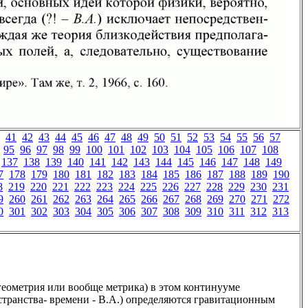
41
42
43
44
45
46
47
48
49
50
51
52
53
54
55
56
57
95
96
97
98
99
100
101
102
103
104
105
106
107
108
137
138
139
140
141
142
143
144
145
146
147
148
149
7
178
179
180
181
182
183
184
185
186
187
188
189
190
8
219
220
221
222
223
224
225
226
227
228
229
230
231
9
260
261
262
263
264
265
266
267
268
269
270
271
272
0
301
302
303
304
305
306
307
308
309
310
311
312
313
 (геометрия или вообще метрика) в этом континууме
транства- времени - В.А.) определяются гравитационным