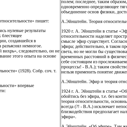
полем; последнее, таким образом
одновременно определяющее тяго
объединение основ физики, дост
относительности» пишет:
А.Эйнштейн. Теория относительнос
ись нулевые результаты
1920 г. А. Эйнштейн в статье «Э
к блестящее
относительности наделяет простр
ции, создавшейся в
смысле эфир существует. Соглас
 разъяснял немногое.
эфира; действительно, в таком п
вихрь», следовательно, он не
света, но не могли бы существов
вание этого опыта на основе
временных расстояний в физическ
себе состоящим из прослеживаемых
процессы! - В.А.); таким свойств
ости» (1928). Собр. соч. т.
нельзя применить понятие движе
А.Эйнштейн. Эфир и теория относ
ельности» впервые
ти:
1924 г. А. Эйнштейн в статье «О
обойтись без эфира, т.е. без ко
теория относительности, основны
всегда (?! - В.А.) исключает неп
близкодействия предполагает нал
эфира».
А.Эйнштейн. «Об эфире». Там же, т