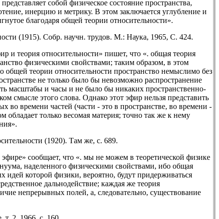
, представляет собой физическое состояние пространства,
тение, инерцию и метрику. В этом заключается углубление и
игнутое благодаря общей теории относительности».
ти (1915). Собр. научн. трудов. М.: Наука, 1965, С. 424.
фир и теория относительности» пишет, что «. общая теория
анство физическими свойствами; таким образом, в этом
но общей теории относительности пространство немыслимо без
ространстве не только было бы невозможно распространение
ать масштабы и часы и не было бы никаких пространственно-
ом смысле этого слова. Однако этот эфир нельзя представить
 во времени частей (части - это в пространстве, во времени -
ом обладает только весомая материя; точно так же к нему
ния».
ительности (1920). Там же, с. 689.
б эфире» сообщает, что «. мы не можем в теоретической физике
нтинуума, наделенного физическими свойствами, ибо общая
х идей которой физики, вероятно, будут придерживаться
осредственное дальнодействие; каждая же теория
ичие непрерывных полей, а, следовательно, существование
. 2, 1966, с. 160.