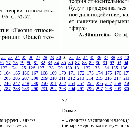
22
23
24
25
26
27
28
29
30
31
32
33
34
35
36
37
38
39
40
76
77
78
79
80
81
82
83
84
85
86
87
88
89
90
91
92
93
94
123
124
125
126
127
128
129
130
131
132
133
134
135
136
3
164
165
166
167
168
169
170
171
172
173
174
175
176
17
4
205
206
207
208
209
210
211
212
213
214
215
216
217
21
5
246
247
248
249
250
251
252
253
254
255
256
257
258
25
6
287
288
289
290
291
292
293
294
295
296
297
298
299
30
32
Глава 3.
мя эффект Саньяка
«... свойства масштабов и часов
, выпускаемых
(четырехмерном континууме прос