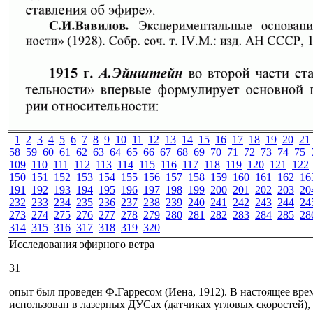
1
2
3
4
5
6
7
8
9
10
11
12
13
14
15
16
17
18
19
20
21
58
59
60
61
62
63
64
65
66
67
68
69
70
71
72
73
74
75
109
110
111
112
113
114
115
116
117
118
119
120
121
122
150
151
152
153
154
155
156
157
158
159
160
161
162
16
191
192
193
194
195
196
197
198
199
200
201
202
203
20
232
233
234
235
236
237
238
239
240
241
242
243
244
24
273
274
275
276
277
278
279
280
281
282
283
284
285
28
314
315
316
317
318
319
320
Исследования эфирного ветра
31
опыт был проведен Ф.Гарресом (Иена, 1912). В настоящее вре
использован в лазерных ДУСах (датчиках угловых скоростей)