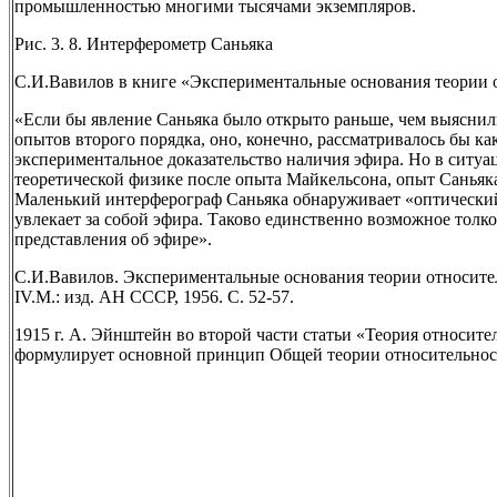
промышленностью многими тысячами экземпляров.
Рис. 3. 8. Интерферометр Саньяка
С.И.Вавилов в книге «Экспериментальные основания теории 
«Если бы явление Саньяка было открыто раньше, чем выяснил
опытов второго порядка, оно, конечно, рассматривалось бы ка
экспериментальное доказательство наличия эфира. Но в ситуа
теоретической физике после опыта Майкельсона, опыт Саньяка
Маленький интерферограф Саньяка обнаруживает «оптический 
увлекает за собой эфира. Таково единственно возможное толко
представления об эфире».
С.И.Вавилов. Экспериментальные основания теории относительн
IV.М.: изд. АН СССР, 1956. С. 52-57.
1915 г. А. Эйнштейн во второй части статьи «Теория относит
формулирует основной принцип Общей теории относительнос