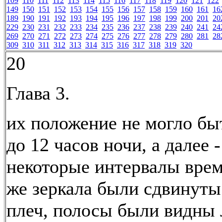
109
110
111
112
113
114
115
116
117
118
119
120
121
122
149
150
151
152
153
154
155
156
157
158
159
160
161
16
189
190
191
192
193
194
195
196
197
198
199
200
201
20
229
230
231
232
233
234
235
236
237
238
239
240
241
24
269
270
271
272
273
274
275
276
277
278
279
280
281
28
309
310
311
312
313
314
315
316
317
318
319
320
20
Глава 3.
их положение не могло бы
до 12 часов ночи, а далее -
некоторые интервалы врем
же зеркала были сдвинуты
плеч, полосы были видны