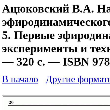
Ацюковский В.А. Н
эфиродинамического
5. Первые эфироди
эксперименты и техн
— 320 с. — ISBN 978
В начало
Другие формат