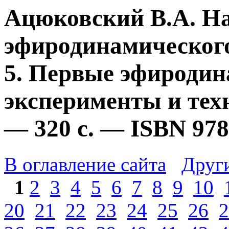
Ацюковский В.А. Н
эфиродинамического
5. Первые эфироди
эксперименты и техн
— 320 с. — ISBN 978
В оглавление сайта
Друг
1
2
3
4
5
6
7
8
9
10
20
21
22
23
24
25
26
2