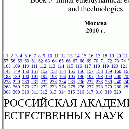
1
2
3
4
5
6
7
8
9
10
11
12
13
14
15
16
17
18
19
20
21
57
58
59
60
61
62
63
64
65
66
67
68
69
70
71
72
73
74
108
109
110
111
112
113
114
115
116
117
118
119
120
121
148
149
150
151
152
153
154
155
156
157
158
159
160
16
188
189
190
191
192
193
194
195
196
197
198
199
200
20
228
229
230
231
232
233
234
235
236
237
238
239
240
24
268
269
270
271
272
273
274
275
276
277
278
279
280
28
308
309
310
311
312
313
314
315
316
317
318
319
320
РОССИЙСКАЯ АКАДЕМ
ЕСТЕСТВЕННЫХ НАУК