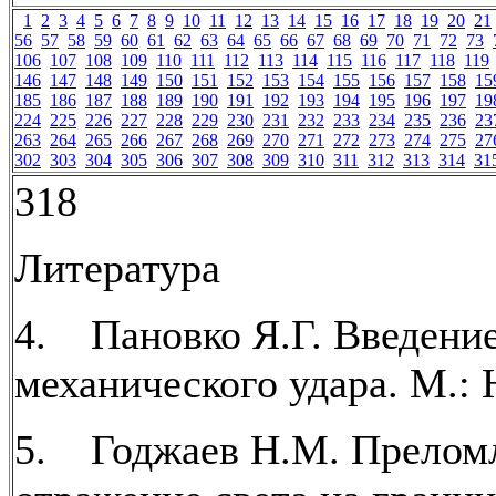
1
2
3
4
5
6
7
8
9
10
11
12
13
14
15
16
17
18
19
20
21
56
57
58
59
60
61
62
63
64
65
66
67
68
69
70
71
72
73
106
107
108
109
110
111
112
113
114
115
116
117
118
119
146
147
148
149
150
151
152
153
154
155
156
157
158
15
185
186
187
188
189
190
191
192
193
194
195
196
197
19
224
225
226
227
228
229
230
231
232
233
234
235
236
23
263
264
265
266
267
268
269
270
271
272
273
274
275
27
302
303
304
305
306
307
308
309
310
311
312
313
314
31
318
Литература
4. Пановко Я.Г. Введение
механического удара. М.: 
5. Годжаев Н.М. Прелом