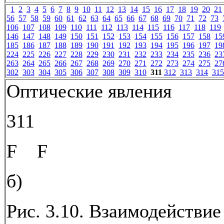
1
2
3
4
5
6
7
8
9
10
11
12
13
14
15
16
17
18
19
20
21
56
57
58
59
60
61
62
63
64
65
66
67
68
69
70
71
72
73
106
107
108
109
110
111
112
113
114
115
116
117
118
119
146
147
148
149
150
151
152
153
154
155
156
157
158
15
185
186
187
188
189
190
191
192
193
194
195
196
197
19
224
225
226
227
228
229
230
231
232
233
234
235
236
23
263
264
265
266
267
268
269
270
271
272
273
274
275
27
302
303
304
305
306
307
308
309
310
311
312
313
314
315
Оптические явления
311
F F
б)
Рис. 3.10. Взаимодействие