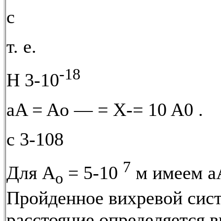
с
т. е.
-18
Н 3-10
aA = Ao — = X-= 10 A0 . 
с 3-108
7
Для A
= 5-10
м имеем a
o
Пройденное вихревой сис
расстояние определяется 