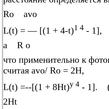
Ro avo
1 4
L(t) = — [(1 + 4-t)
- 1], 
a R o
что применительно к фотон
считая avo/ Ro = 2Н,
y 4
L(t) =--[(1 + 8Ht)
- 1]. (
2Ht