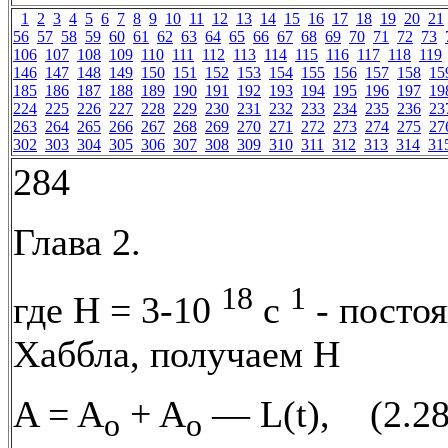
1
2
3
4
5
6
7
8
9
10
11
12
13
14
15
16
17
18
19
20
21
56
57
58
59
60
61
62
63
64
65
66
67
68
69
70
71
72
73
106
107
108
109
110
111
112
113
114
115
116
117
118
119
146
147
148
149
150
151
152
153
154
155
156
157
158
15
185
186
187
188
189
190
191
192
193
194
195
196
197
19
224
225
226
227
228
229
230
231
232
233
234
235
236
23
263
264
265
266
267
268
269
270
271
272
273
274
275
27
302
303
304
305
306
307
308
309
310
311
312
313
314
31
284
Глава 2.
18
1
где Н = 3-10
с
- посто
Хаббла, получаем Н
A = A
+ A
— L(t), (2.28
o
o