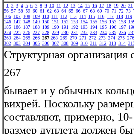
1
2
3
4
5
6
7
8
9
10
11
12
13
14
15
16
17
18
19
20
21
56
57
58
59
60
61
62
63
64
65
66
67
68
69
70
71
72
73
106
107
108
109
110
111
112
113
114
115
116
117
118
119
146
147
148
149
150
151
152
153
154
155
156
157
158
15
185
186
187
188
189
190
191
192
193
194
195
196
197
19
224
225
226
227
228
229
230
231
232
233
234
235
236
23
263
264
265
266
267
268
269
270
271
272
273
274
275
27
302
303
304
305
306
307
308
309
310
311
312
313
314
31
Структурная организация 
267
бывает и у обычных коль
вихрей. Поскольку размер
составляют, примерно, 10-
размер дуплета должен бы