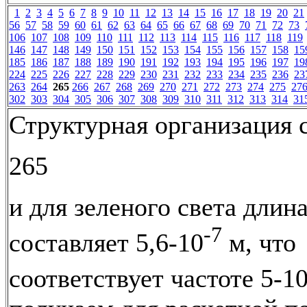
1
2
3
4
5
6
7
8
9
10
11
12
13
14
15
16
17
18
19
20
21
56
57
58
59
60
61
62
63
64
65
66
67
68
69
70
71
72
73
106
107
108
109
110
111
112
113
114
115
116
117
118
119
146
147
148
149
150
151
152
153
154
155
156
157
158
15
185
186
187
188
189
190
191
192
193
194
195
196
197
19
224
225
226
227
228
229
230
231
232
233
234
235
236
23
263
264
265
266
267
268
269
270
271
272
273
274
275
27
302
303
304
305
306
307
308
309
310
311
312
313
314
31
Структурная организация 
265
и для зеленого света длин
-7
составляет 5,6-10
м, что
соответствует частоте 5-1