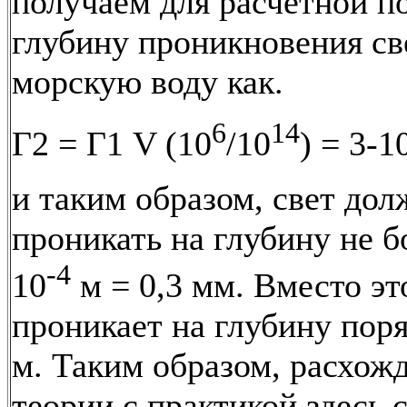
получаем для расчетной п
глубину проникновения св
морскую воду как.
6
14
Г2 = Г1 V (10
/10
) = 3-1
и таким образом, свет дол
проникать на глубину не б
-4
10
м = 0,3 мм. Вместо эт
проникает на глубину пор
м. Таким образом, расхож
теории с практикой здесь 